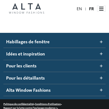
EN
FR
|
Habillages de fenêtre
Habillages de fenêtre
Idées et inspiration
Stores automatisés
Idées et inspiration
Stores alvéolés
Comment ça marche
Pour les clients
Blogue
Stores à enrouleur
Galerie d'inspiration
Devenir un détaillant
Pour les détaillants
Stores à bandes
Accès détaillant
Alta Window Fashions
Stores translucides
Contactez-nous
Stores en bois
•
•
Politique de confidentialité
Conditions d'utilisation
•
Rapport sur la lutte contre l'esclavage moderne