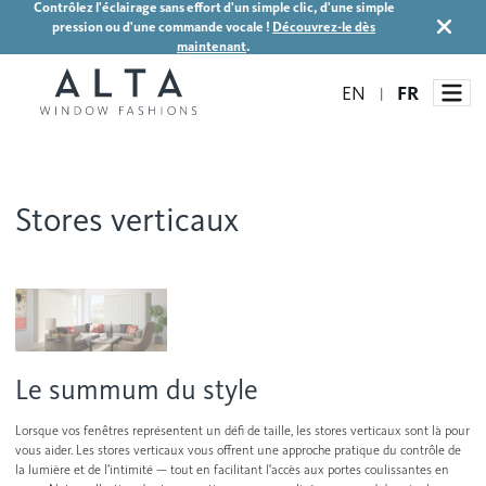
Contrôlez l'éclairage sans effort d'un simple clic, d'une simple
pression ou d'une commande vocale !
Découvrez-le dès
maintenant
.
EN
FR
|
Stores verticaux
Habillages de fenêtre
Idées et inspiration
Stores automatisés
Stores alvéolés
Comment ça marche
Blogue
Stores à enrouleur
Le summum du style
Galerie d'inspiration
Devenir un détaillant
Stores à bandes
Lorsque vos fenêtres représentent un défi de taille, les stores verticaux sont là pour
Accès détaillant
vous aider. Les stores verticaux vous offrent une approche pratique du contrôle de
Stores translucides
la lumière et de l'intimité — tout en facilitant l'accès aux portes coulissantes en