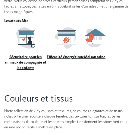
verre. Notre collection de stores verticaux personnalisés comprend des vinyles
Contactez-nous
faciles à nettoyer, des lattes en S - rappelant celles d'un rideau - et une gamme de
Stores en bois
tissus magnifiques.
Stores en similibois
Les atouts Alta
Trouver mon détaillant local
Stores verticaux
Persiennes sur mesure
Voir tous les produits
Sécuritaire pour les
Efficacité énergétique
Maison saine
animaux de compagnie et
les enfants
Couleurs et tissus
Notre collection de vinyles lisses et texturés, de courbes élégantes et de tissus
riches offre une réponse à chaque fenêtre. Les textures ton sur ton, les belles
combinaisons de couleurs et les teintes simples transforment les stores verticaux
en une option facile à mettre en place.