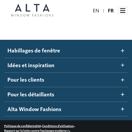
EN
FR
|
Habillages de fenêtre
Habillages de fenêtre
Idées et inspiration
Stores automatisés
Idées et inspiration
Stores alvéolés
Comment ça marche
Pour les clients
Blogue
Stores à enrouleur
Galerie d'inspiration
Devenir un détaillant
Pour les détaillants
Stores à bandes
Accès détaillant
Alta Window Fashions
Stores translucides
Contactez-nous
Stores en bois
•
•
Politique de confidentialité
Conditions d'utilisation
•
Rapport sur la lutte contre l'esclavage moderne