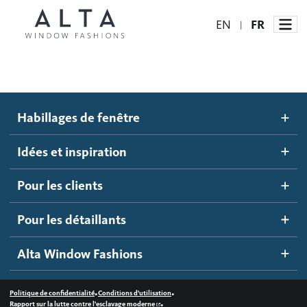
EN
FR
|
Habillages de fenêtre
Habillages de fenêtre
Idées et inspiration
Stores automatisés
Idées et inspiration
Stores alvéolés
Comment ça marche
Pour les clients
Blogue
Stores à enrouleur
Galerie d'inspiration
Devenir un détaillant
Pour les détaillants
Stores à bandes
Accès détaillant
Alta Window Fashions
Stores translucides
Contactez-nous
Stores en bois
•
•
Politique de confidentialité
Conditions d'utilisation
•
Rapport sur la lutte contre l'esclavage moderne