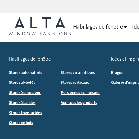
Habillages de fenêtre
Idé
Habillages de fenêtre
Idées et inspir
Stores automatisés
Stores en similibois
Blogue
Stores alvéolés
Stores verticaux
Galerie d'inspir
Stores à enrouleur
Persiennes sur mesure
Stores à bandes
Voir tous les produits
Stores translucides
Stores en bois