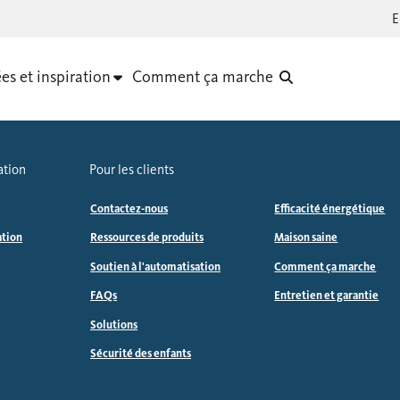
es et inspiration
Comment ça marche
ation
Pour les clients
Contactez-nous
Efficacité énergétique
ation
Ressources de produits
Maison saine
Soutien à l'automatisation
Comment ça marche
FAQs
Entretien et garantie
Solutions
Sécurité des enfants