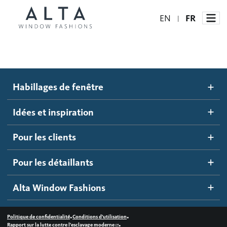
EN
FR
|
Habillages de fenêtre
Habillages de fenêtre
Idées et inspiration
Stores automatisés
Idées et inspiration
Stores alvéolés
Comment ça marche
Pour les clients
Blogue
Stores à enrouleur
Galerie d'inspiration
Devenir un détaillant
Pour les détaillants
Stores à bandes
Accès détaillant
Alta Window Fashions
Stores translucides
Contactez-nous
Stores en bois
•
•
Politique de confidentialité
Conditions d'utilisation
•
Rapport sur la lutte contre l'esclavage moderne