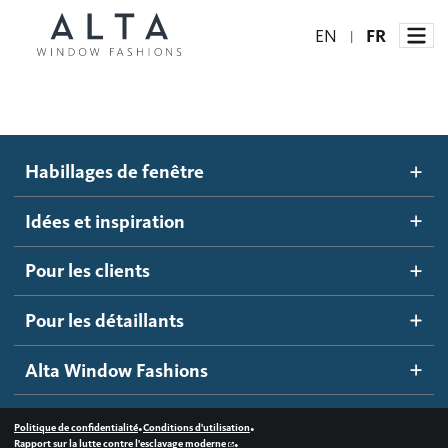
EN
FR
|
Habillages de fenêtre
Habillages de fenêtre
Idées et inspiration
Stores automatisés
Idées et inspiration
Stores alvéolés
Comment ça marche
Pour les clients
Blogue
Stores à enrouleur
Galerie d'inspiration
Devenir un détaillant
Pour les détaillants
Stores à bandes
Accès détaillant
Alta Window Fashions
Stores translucides
Contactez-nous
Stores en bois
•
•
Politique de confidentialité
Conditions d'utilisation
•
Rapport sur la lutte contre l'esclavage moderne