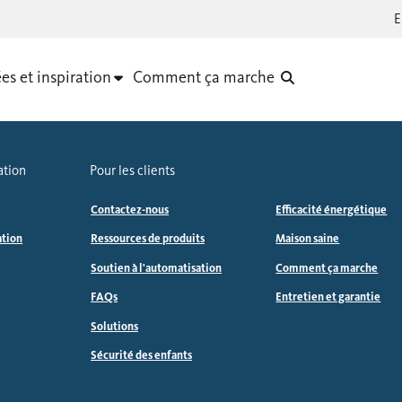
es et inspiration
Comment ça marche
ation
Pour les clients
Contactez-nous
Efficacité énergétique
ation
Ressources de produits
Maison saine
Soutien à l'automatisation
Comment ça marche
FAQs
Entretien et garantie
Solutions
Sécurité des enfants