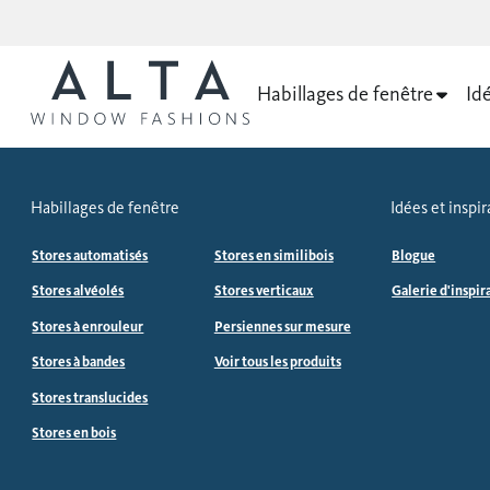
Habillages de fenêtre
Idé
Habillages de fenêtre
Idées et inspir
Stores automatisés
Stores en similibois
Blogue
Stores alvéolés
Stores verticaux
Galerie d'inspir
Stores à enrouleur
Persiennes sur mesure
Stores à bandes
Voir tous les produits
Stores translucides
Stores en bois