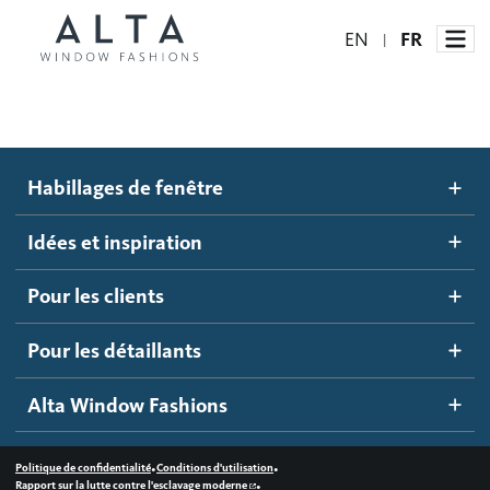
EN
FR
|
Habillages de fenêtre
Habillages de fenêtre
Idées et inspiration
Stores automatisés
Idées et inspiration
Stores alvéolés
Comment ça marche
Pour les clients
Blogue
Stores à enrouleur
Galerie d'inspiration
Devenir un détaillant
Pour les détaillants
Stores à bandes
Accès détaillant
Alta Window Fashions
Stores translucides
Contactez-nous
Stores en bois
•
•
Politique de confidentialité
Conditions d'utilisation
•
Rapport sur la lutte contre l'esclavage moderne