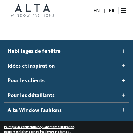
EN
FR
|
Habillages de fenêtre
Habillages de fenêtre
Idées et inspiration
Stores automatisés
Idées et inspiration
Stores alvéolés
Comment ça marche
Pour les clients
Blogue
Stores à enrouleur
Galerie d'inspiration
Devenir un détaillant
Pour les détaillants
Stores à bandes
Accès détaillant
Alta Window Fashions
Stores translucides
Contactez-nous
Stores en bois
•
•
Politique de confidentialité
Conditions d'utilisation
•
Rapport sur la lutte contre l'esclavage moderne