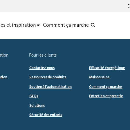
es et inspiration
Comment ça marche
ation
Pour les clients
Contactez-nous
Efficacité énergétique
ation
Ressources de produits
Maison saine
Soutien à l'automatisation
Comment ça marche
FAQs
Entretien et garantie
Solutions
Sécurité des enfants