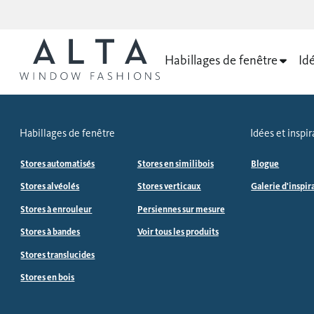
Habillages de fenêtre
Idé
Habillages de fenêtre
Idées et inspir
Stores automatisés
Stores en similibois
Blogue
Stores alvéolés
Stores verticaux
Galerie d'inspir
Stores à enrouleur
Persiennes sur mesure
Stores à bandes
Voir tous les produits
Stores translucides
Stores en bois