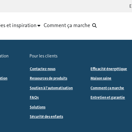
es et inspiration
Comment ça marche
ation
Pour les clients
Contactez-nous
Efficacité énergétique
ation
Ressources de produits
Maison saine
Soutien à l'automatisation
Comment ça marche
FAQs
Entretien et garantie
Solutions
Sécurité des enfants