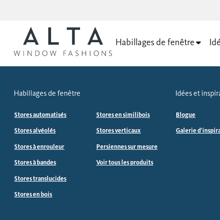
Habillages de fenêtre
Idé
Habillages de fenêtre
Idées et inspir
Stores automatisés
Stores en similibois
Blogue
Stores alvéolés
Stores verticaux
Galerie d'inspir
Stores à enrouleur
Persiennes sur mesure
Stores à bandes
Voir tous les produits
Stores translucides
Stores en bois