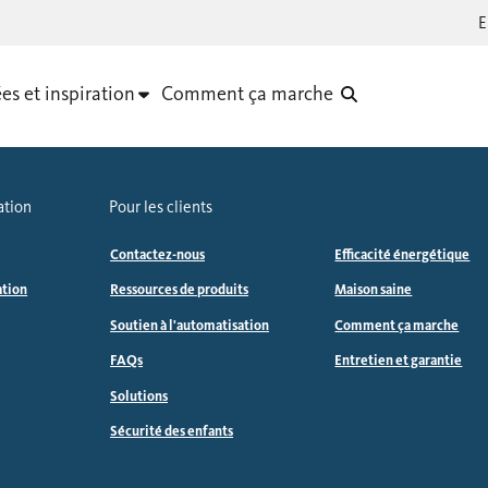
es et inspiration
Comment ça marche
ation
Pour les clients
Contactez-nous
Efficacité énergétique
ation
Ressources de produits
Maison saine
Soutien à l'automatisation
Comment ça marche
FAQs
Entretien et garantie
Solutions
Sécurité des enfants