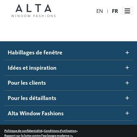
EN
FR
|
Habillages de fenêtre
Habillages de fenêtre
Idées et inspiration
Stores automatisés
Idées et inspiration
Stores alvéolés
Comment ça marche
Pour les clients
Blogue
Stores à enrouleur
Galerie d'inspiration
Devenir un détaillant
Pour les détaillants
Stores à bandes
Accès détaillant
Alta Window Fashions
Stores translucides
Contactez-nous
Stores en bois
•
•
Politique de confidentialité
Conditions d'utilisation
•
Rapport sur la lutte contre l'esclavage moderne