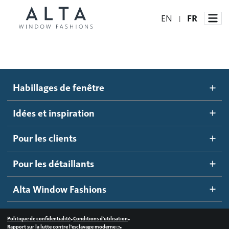
EN
FR
|
Habillages de fenêtre
Habillages de fenêtre
Idées et inspiration
Stores automatisés
Idées et inspiration
Stores alvéolés
Comment ça marche
Pour les clients
Blogue
Stores à enrouleur
Galerie d'inspiration
Devenir un détaillant
Pour les détaillants
Stores à bandes
Accès détaillant
Alta Window Fashions
Stores translucides
Contactez-nous
Stores en bois
•
•
Politique de confidentialité
Conditions d'utilisation
•
Rapport sur la lutte contre l'esclavage moderne