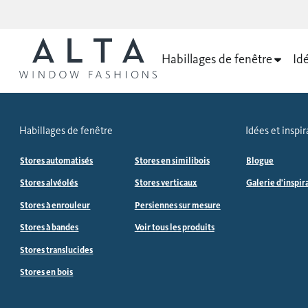
Habillages de fenêtre
Idé
Habillages de fenêtre
Idées et inspir
Stores automatisés
Stores en similibois
Blogue
Stores alvéolés
Stores verticaux
Galerie d'inspir
Stores à enrouleur
Persiennes sur mesure
Stores à bandes
Voir tous les produits
Stores translucides
Stores en bois