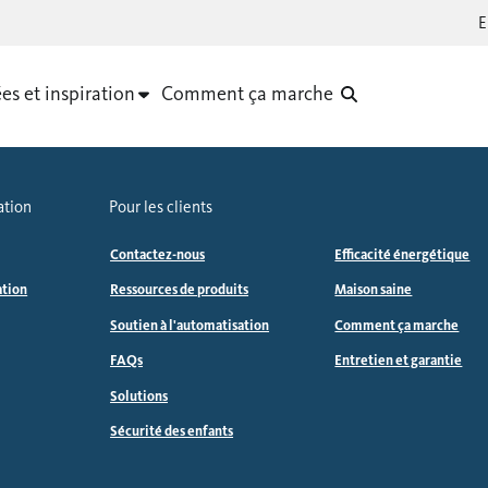
es et inspiration
Comment ça marche
ation
Pour les clients
Contactez-nous
Efficacité énergétique
ation
Ressources de produits
Maison saine
Soutien à l'automatisation
Comment ça marche
FAQs
Entretien et garantie
Solutions
Sécurité des enfants