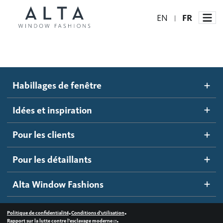
EN
FR
|
Habillages de fenêtre
Habillages de fenêtre
Idées et inspiration
Stores automatisés
Idées et inspiration
Stores alvéolés
Comment ça marche
Pour les clients
Blogue
Stores à enrouleur
Galerie d'inspiration
Devenir un détaillant
Pour les détaillants
Stores à bandes
Accès détaillant
Alta Window Fashions
Stores translucides
Contactez-nous
Stores en bois
•
•
Politique de confidentialité
Conditions d'utilisation
•
Rapport sur la lutte contre l'esclavage moderne