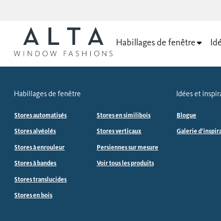
Habillages de fenêtre
Idé
Habillages de fenêtre
Idées et inspir
Stores automatisés
Stores en similibois
Blogue
Stores alvéolés
Stores verticaux
Galerie d'inspir
Stores à enrouleur
Persiennes sur mesure
Stores à bandes
Voir tous les produits
Stores translucides
Stores en bois