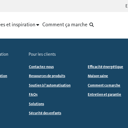
es et inspiration
Comment ça marche
ation
Pour les clients
Contactez-nous
Efficacité énergétique
ation
Ressources de produits
Maison saine
Soutien à l'automatisation
Comment ça marche
FAQs
Entretien et garantie
Solutions
Sécurité des enfants