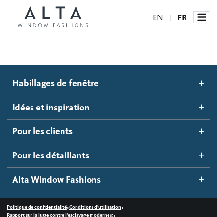
EN
FR
|
Habillages de fenêtre
Habillages de fenêtre
Idées et inspiration
Stores automatisés
Idées et inspiration
Stores alvéolés
Comment ça marche
Pour les clients
Blogue
Stores à enrouleur
Galerie d'inspiration
Devenir un détaillant
Pour les détaillants
Stores à bandes
Accès détaillant
Alta Window Fashions
Stores translucides
Contactez-nous
Stores en bois
•
•
Politique de confidentialité
Conditions d'utilisation
•
Rapport sur la lutte contre l'esclavage moderne