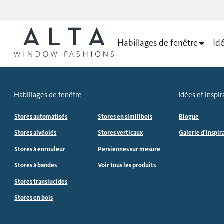
Habillages de fenêtre
Idé
Habillages de fenêtre
Idées et inspir
Stores automatisés
Stores en similibois
Blogue
Stores alvéolés
Stores verticaux
Galerie d'inspir
Stores à enrouleur
Persiennes sur mesure
Stores à bandes
Voir tous les produits
Stores translucides
Stores en bois