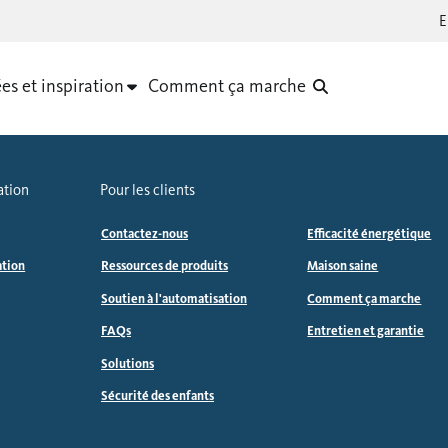
es et inspiration
Comment ça marche
ation
Pour les clients
Contactez-nous
Efficacité énergétique
ation
Ressources de produits
Maison saine
Soutien à l'automatisation
Comment ça marche
FAQs
Entretien et garantie
Solutions
Sécurité des enfants