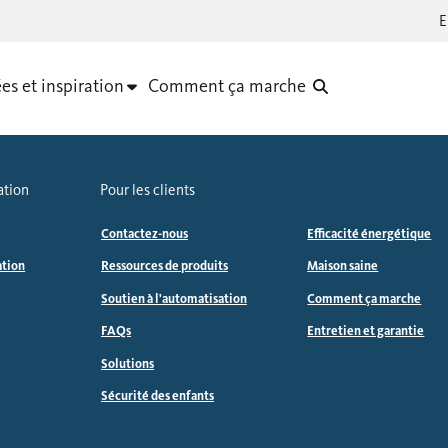
es et inspiration
Comment ça marche
ation
Pour les clients
Contactez-nous
Efficacité énergétique
ation
Ressources de produits
Maison saine
Soutien à l'automatisation
Comment ça marche
FAQs
Entretien et garantie
Solutions
Sécurité des enfants