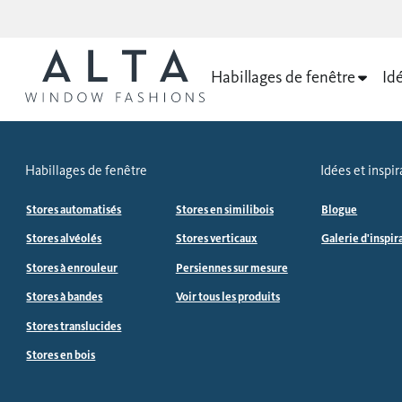
Habillages de fenêtre
Idé
Habillages de fenêtre
Idées et inspir
Stores automatisés
Stores en similibois
Blogue
Stores alvéolés
Stores verticaux
Galerie d'inspir
Stores à enrouleur
Persiennes sur mesure
Stores à bandes
Voir tous les produits
Stores translucides
Stores en bois