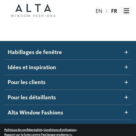
EN
FR
|
Habillages de fenêtre
Habillages de fenêtre
Idées et inspiration
Stores automatisés
Idées et inspiration
Stores alvéolés
Comment ça marche
Pour les clients
Blogue
Stores à enrouleur
Galerie d'inspiration
Devenir un détaillant
Pour les détaillants
Stores à bandes
Accès détaillant
Alta Window Fashions
Stores translucides
Contactez-nous
Stores en bois
•
•
Politique de confidentialité
Conditions d'utilisation
•
Rapport sur la lutte contre l'esclavage moderne