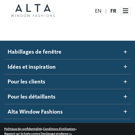
EN
FR
|
Habillages de fenêtre
Habillages de fenêtre
Idées et inspiration
Stores automatisés
Idées et inspiration
Stores alvéolés
Comment ça marche
Pour les clients
Blogue
Stores à enrouleur
Galerie d'inspiration
Devenir un détaillant
Pour les détaillants
Stores à bandes
Accès détaillant
Alta Window Fashions
Stores translucides
Contactez-nous
Stores en bois
•
•
Politique de confidentialité
Conditions d'utilisation
•
Rapport sur la lutte contre l'esclavage moderne