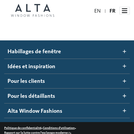
EN
FR
|
Habillages de fenêtre
Habillages de fenêtre
Idées et inspiration
Stores automatisés
Idées et inspiration
Stores alvéolés
Comment ça marche
Pour les clients
Blogue
Stores à enrouleur
Galerie d'inspiration
Devenir un détaillant
Pour les détaillants
Stores à bandes
Accès détaillant
Alta Window Fashions
Stores translucides
Contactez-nous
Stores en bois
•
•
Politique de confidentialité
Conditions d'utilisation
•
Rapport sur la lutte contre l'esclavage moderne