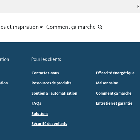
es et inspiration
Comment ça marche
ation
Pour les clients
Contactez-nous
Efficacité énergétique
ation
Ressources de produits
Maison saine
Soutien à l'automatisation
Comment ça marche
FAQs
Entretien et garantie
Solutions
Sécurité des enfants