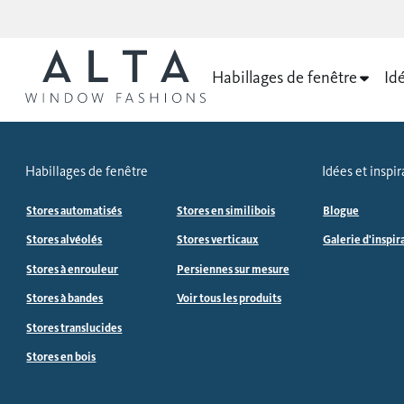
Habillages de fenêtre
Idé
Habillages de fenêtre
Idées et inspir
Stores automatisés
Stores en similibois
Blogue
Stores alvéolés
Stores verticaux
Galerie d'inspir
Stores à enrouleur
Persiennes sur mesure
Stores à bandes
Voir tous les produits
Stores translucides
Stores en bois