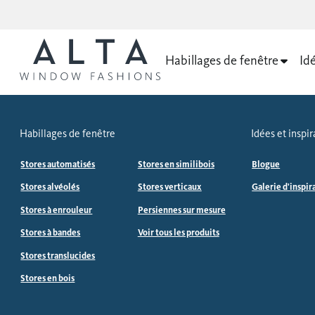
Habillages de fenêtre
Idé
Habillages de fenêtre
Idées et inspir
Stores automatisés
Stores en similibois
Blogue
Stores alvéolés
Stores verticaux
Galerie d'inspir
Stores à enrouleur
Persiennes sur mesure
Stores à bandes
Voir tous les produits
Stores translucides
Stores en bois