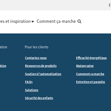
es et inspiration
Comment ça marche
ation
Pour les clients
Contactez-nous
Efficacité énergétique
ation
Ressources de produits
Maison saine
Soutien à l'automatisation
Comment ça marche
FAQs
Entretien et garantie
Solutions
Sécurité des enfants