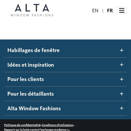
EN
FR
|
Habillages de fenêtre
Habillages de fenêtre
Idées et inspiration
Stores automatisés
Idées et inspiration
Stores alvéolés
Comment ça marche
Pour les clients
Blogue
Stores à enrouleur
Galerie d'inspiration
Devenir un détaillant
Pour les détaillants
Stores à bandes
Accès détaillant
Alta Window Fashions
Stores translucides
Contactez-nous
Stores en bois
•
•
Politique de confidentialité
Conditions d'utilisation
•
Rapport sur la lutte contre l'esclavage moderne