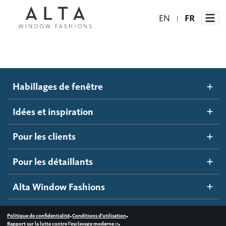
EN
FR
|
Habillages de fenêtre
Habillages de fenêtre
Idées et inspiration
Stores automatisés
Idées et inspiration
Stores alvéolés
Comment ça marche
Pour les clients
Blogue
Stores à enrouleur
Galerie d'inspiration
Devenir un détaillant
Pour les détaillants
Stores à bandes
Accès détaillant
Alta Window Fashions
Stores translucides
Contactez-nous
Stores en bois
•
•
Politique de confidentialité
Conditions d'utilisation
•
Rapport sur la lutte contre l'esclavage moderne