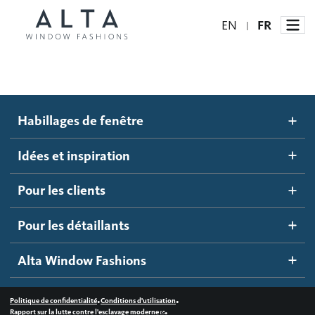
EN
FR
|
Habillages de fenêtre
Habillages de fenêtre
Idées et inspiration
Stores automatisés
Idées et inspiration
Stores alvéolés
Comment ça marche
Pour les clients
Blogue
Stores à enrouleur
Galerie d'inspiration
Devenir un détaillant
Pour les détaillants
Stores à bandes
Accès détaillant
Alta Window Fashions
Stores translucides
Contactez-nous
Stores en bois
•
•
Politique de confidentialité
Conditions d'utilisation
•
Rapport sur la lutte contre l'esclavage moderne