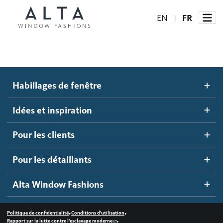
EN
FR
|
Habillages de fenêtre
Habillages de fenêtre
Idées et inspiration
Stores automatisés
Idées et inspiration
Stores alvéolés
Comment ça marche
Pour les clients
Blogue
Stores à enrouleur
Galerie d'inspiration
Devenir un détaillant
Pour les détaillants
Stores à bandes
Accès détaillant
Alta Window Fashions
Stores translucides
Contactez-nous
Stores en bois
•
•
Politique de confidentialité
Conditions d'utilisation
•
Rapport sur la lutte contre l'esclavage moderne