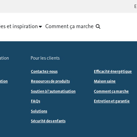
es et inspiration
Comment ça marche
ation
Pour les clients
Contactez-nous
Efficacité énergétique
ation
Ressources de produits
Maison saine
Soutien à l'automatisation
Comment ça marche
FAQs
Entretien et garantie
Solutions
Sécurité des enfants