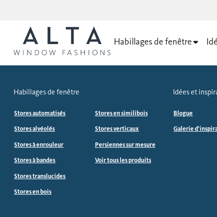
Habillages de fenêtre
Idé
Habillages de fenêtre
Idées et inspir
Stores automatisés
Stores en similibois
Blogue
Stores alvéolés
Stores verticaux
Galerie d'inspir
Stores à enrouleur
Persiennes sur mesure
Stores à bandes
Voir tous les produits
Stores translucides
Stores en bois