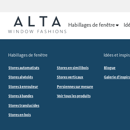
Habillages de fenêtre
Idé
Habillages de fenêtre
Idées et inspir
Stores automatisés
Stores en similibois
Blogue
Stores alvéolés
Stores verticaux
Galerie d'inspir
Stores à enrouleur
Persiennes sur mesure
Stores à bandes
Voir tous les produits
Stores translucides
Stores en bois