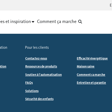
es et inspiration
Comment ça marche
ation
Pour les clients
Contactez-nous
Efficacité énergétique
ation
Ressources de produits
Maison saine
Soutien à l'automatisation
Comment ça marche
FAQs
Entretien et garantie
Solutions
Sécurité des enfants