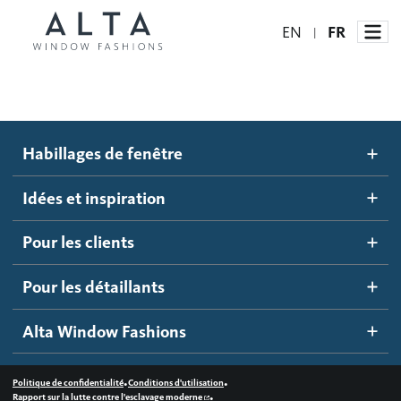
EN
FR
|
Habillages de fenêtre
Habillages de fenêtre
Idées et inspiration
Stores automatisés
Idées et inspiration
Stores alvéolés
Comment ça marche
Pour les clients
Blogue
Stores à enrouleur
Galerie d'inspiration
Devenir un détaillant
Pour les détaillants
Stores à bandes
Accès détaillant
Alta Window Fashions
Stores translucides
Contactez-nous
Stores en bois
•
•
Politique de confidentialité
Conditions d'utilisation
•
Rapport sur la lutte contre l'esclavage moderne