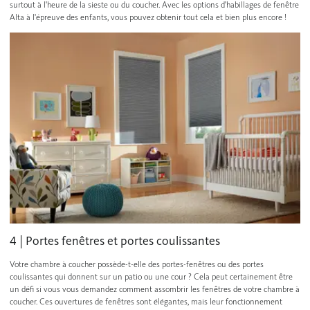
surtout à l'heure de la sieste ou du coucher. Avec les options d'habillages de fenêtre
Alta à l'épreuve des enfants, vous pouvez obtenir tout cela et bien plus encore !
4 | Portes fenêtres et portes coulissantes
Votre chambre à coucher possède-t-elle des portes-fenêtres ou des portes
coulissantes qui donnent sur un patio ou une cour ? Cela peut certainement être
un défi si vous vous demandez comment assombrir les fenêtres de votre chambre à
coucher. Ces ouvertures de fenêtres sont élégantes, mais leur fonctionnement