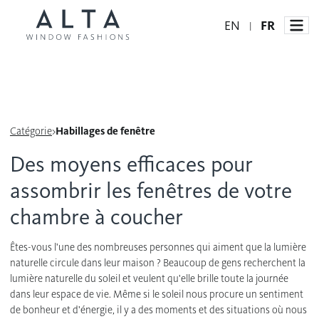
EN
FR
|
Habillages de fenêtre
Catégorie
>
Habillages de fenêtre
Idées et inspiration
Stores automatisés
Des moyens efficaces pour
Stores alvéolés
Comment ça marche
assombrir les fenêtres de votre
Blogue
chambre à coucher
Stores à enrouleur
Galerie d'inspiration
Devenir un détaillant
Stores à bandes
Êtes-vous l'une des nombreuses personnes qui aiment que la lumière
Accès détaillant
naturelle circule dans leur maison ? Beaucoup de gens recherchent la
Stores translucides
lumière naturelle du soleil et veulent qu'elle brille toute la journée
dans leur espace de vie. Même si le soleil nous procure un sentiment
Contactez-nous
Stores en bois
de bonheur et d'énergie, il y a des moments et des situations où nous