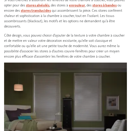
opter pour des
stores alvéolés
, des stores à
enrouleur
, des
stores à bandes
ou
encore des
stores translucides
qui assombrissent la pièce. Ces stores confèrent
chaleur et sophistication à la chambre à coucher, tout en l'isolant. Les tissus
assombrissants (blackout), les motifs et les options ne demandent qu'à être
découverts.
Côté design, vous pouvez choisir d'ajouter de la texture à votre chambre à coucher
et de mettre en valeur votre décoration existante, qu'elle soit classique et
confortable ou qu'elle ait une petite touche de modernité. Vous aurez même la
possibilité d'associer les stores à d'autres couvre-fenêtres pour créer un moyen
encore plus efficace d'assombrir les fenêtres de votre chambre à coucher.