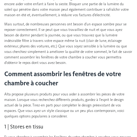
encore aider votre enfant à faire la sieste. Bloquer une partie de la lumière du
soleil qui pénètre dans votre maison peut également contribuer à rafraîchir votre
maison en été et, éventuellement, à réduire vos factures d'électricité.
Mais surtout, de nombreuses personnes ont besoin d'un espace sombre pour se
reposer correctement. Il se peut que vous travailliez de nuit et que vous ayez
besoin de dormir pendant la journée, ou que vous trouviez que la lumière
indésirable filtre à travers votre espace même la nuit (clair de lune, éclairage
extérieur, phares des voitures, etc.) Que vous soyez sensible à la lumière ou que
vous cherchiez simplement à améliorer la qualité de votre sommeil, le fait de savoir
comment assombrir les fenêtres de votre chambre à coucher vous permettra
d'obtenir le repos dont vous avez besoin.
Comment assombrir les fenêtres de votre
chambre à coucher
Alta propose plusieurs produits pour vous aider à assombrir les pièces de votre
maison. Lorsque vous recherchez différents produits, gardez à l'esprit le design
actuel de la pièce. Tirez-en parti pour compléter le design préexistant de vos
espaces. Que vous ayez un style classique ou un peu plus contemporain, voici
quelques options populaires à considérer.
1 | Stores en tissu
Si vous cherchez à assombrir les fenêtres de votre chambre à coucher, vous pouvez