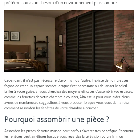
préférons ou avons besoin d'un environnement plus sombre.
Stores en similibois
Trouver mon détaillant local
Stores verticaux
Persiennes sur mesure
Voir tous les produits
Cependant, il n'est pas nécessaire d'avoir l'un ou l'autre. Il existe de nombreuses
façons de créer un espace sombre lorsque c'est nécessaire ou de laisser le soleil
briller à votre guise. Si vous cherchez des moyens efficaces d'assombrir vos espaces,
comme les fenêtres de votre chambre à coucher, Alta est là pour vous aider. Nous
avons de nombreuses suggestions à vous proposer lorsque vous vous demandez
comment assombrir les fenêtres de votre chambre à coucher.
Pourquoi assombrir une pièce ?
Assombrir les pièces de votre maison peut parfois s'avérer très bénéfique. Recouvrir
les fenêtres peut améliorer lorsque vous regardez la télévision ou un film, ou