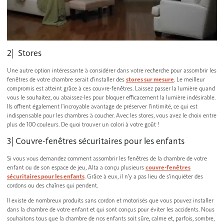
2| Stores
Une autre option intéressante à considérer dans votre recherche pour assombrir les
fenêtres de votre chambre serait d'installer des
stores sur mesure
. Le meilleur
compromis est atteint grâce à ces couvre-fenêtres. Laissez passer la lumière quand
vous le souhaitez, ou abaissez-les pour bloquer efficacement la lumière indésirable.
Ils offrent également l'incroyable avantage de préserver l'intimité, ce qui est
indispensable pour les chambres à coucher. Avec les stores, vous avez le choix entre
plus de 100 couleurs. De quoi trouver un colori à votre goût !
3| Couvre-fenêtres sécuritaires pour les enfants
Si vous vous demandez comment assombrir les fenêtres de la chambre de votre
enfant ou de son espace de jeu, Alta a conçu plusieurs
couvre-fenêtres
sécuritaires pour les enfants
. Grâce à eux, il n'y a pas lieu de s'inquiéter des
cordons ou des chaînes qui pendent.
Il existe de nombreux produits sans cordon et motorisés que vous pouvez installer
dans la chambre de votre enfant et qui sont conçus pour éviter les accidents. Nous
souhaitons tous que la chambre de nos enfants soit sûre, calme et, parfois, sombre,