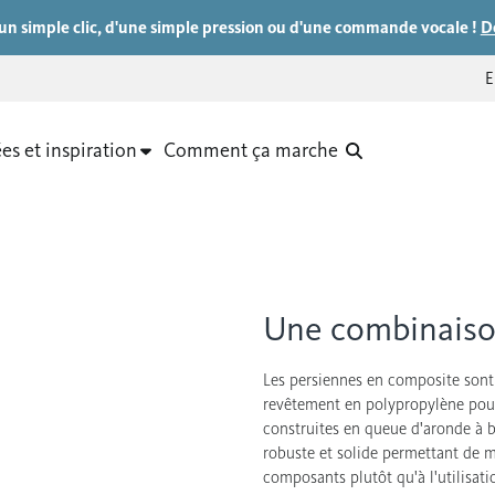
d'un simple clic, d'une simple pression ou d'une commande vocale !
D
es et inspiration
Comment ça marche
Une combinaison
Les persiennes en composite sont
revêtement en polypropylène pour
construites en queue d'aronde à bo
robuste et solide permettant de 
composants plutôt qu'à l'utilisati