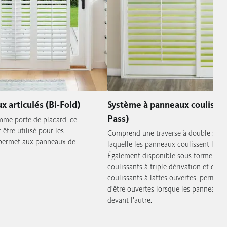
 articulés (Bi-Fold)
Système à panneaux coulissan
Pass)
me porte de placard, ce
être utilisé pour les
Comprend une traverse à double som
l permet aux panneaux de
laquelle les panneaux coulissent l'un d
Également disponible sous forme de
coulissants à triple dérivation et de 
coulissants à lattes ouvertes, permett
d'être ouvertes lorsque les panneaux c
devant l'autre.