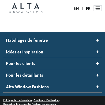
EN
FR
|
Habillages de fenêtre
Habillages de fenêtre
Idées et inspiration
Stores automatisés
Idées et inspiration
Stores alvéolés
Comment ça marche
Pour les clients
Blogue
Stores à enrouleur
Galerie d'inspiration
Devenir un détaillant
Pour les détaillants
Stores à bandes
Accès détaillant
Alta Window Fashions
Stores translucides
Contactez-nous
Stores en bois
•
•
Politique de confidentialité
Conditions d'utilisation
•
Rapport sur la lutte contre l'esclavage moderne