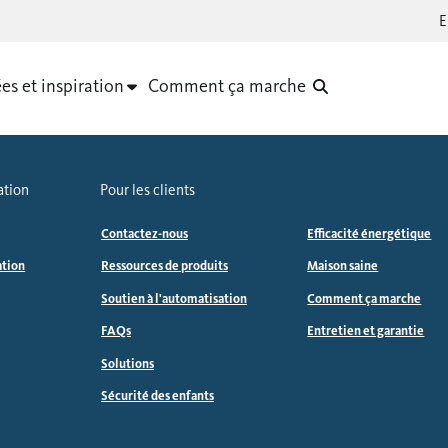
es et inspiration
Comment ça marche
ation
Pour les clients
Contactez-nous
Efficacité énergétique
ation
Ressources de produits
Maison saine
Soutien à l'automatisation
Comment ça marche
FAQs
Entretien et garantie
Solutions
Sécurité des enfants