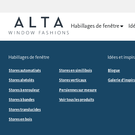
Habillages de fenêtre
Idé
Habillages de fenêtre
Idées et inspir
Stores automatisés
Stores en similibois
Blogue
Stores alvéolés
Stores verticaux
Galerie d'inspir
Stores à enrouleur
Persiennes sur mesure
Stores à bandes
Voir tous les produits
Stores translucides
Stores en bois