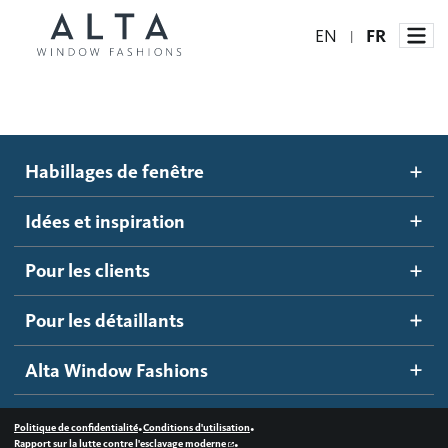
EN
FR
|
Habillages de fenêtre
Habillages de fenêtre
Idées et inspiration
Stores automatisés
Idées et inspiration
Stores alvéolés
Comment ça marche
Pour les clients
Blogue
Stores à enrouleur
Galerie d'inspiration
Devenir un détaillant
Pour les détaillants
Stores à bandes
Accès détaillant
Alta Window Fashions
Stores translucides
Contactez-nous
Stores en bois
•
•
Politique de confidentialité
Conditions d'utilisation
•
Rapport sur la lutte contre l'esclavage moderne